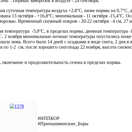
сень". Первый заморозок в воздухе - 24 сентября.
ая суточная температура воздуха +2,8°С, ниже нормы на 0,7°С, 
вана 13 октября - +16,8°С, минимальная - 11 октября -15,4°С. Ос
зморозью. Временный снежный покров - 20-22 октября - 4 см, 27 
ая температура -5,0°С, в пределах нормы, дневная температура -
0°С. 2 ноября минимальные ночные температуры опустились ниже 
ла зима. Всего было 14 дней с осадками в виде снега, 2 дня в 
 по 1-2 см, после хорошего снегопада 22 ноября, высота снежног
, окончание и продолжительность сезона в пределах нормы.
#НППБОР
#Припышминские_Боры