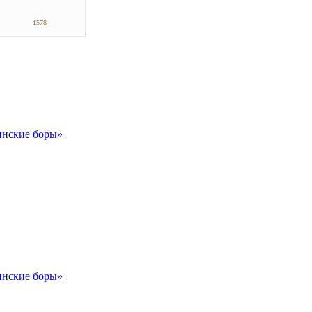
1578
нские боры»
нские боры»