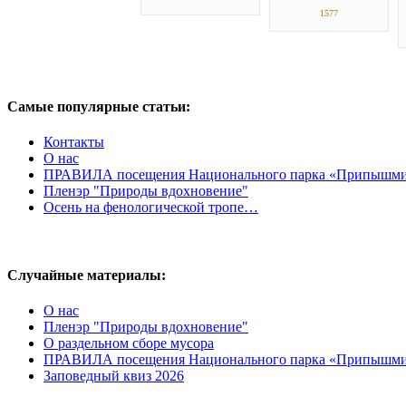
1577
Самые популярные статьи:
Контакты
О нас
ПРАВИЛА посещения Национального парка «Припышми
Пленэр "Природы вдохновение"
Осень на фенологической тропе…
Случайные материалы:
О нас
Пленэр "Природы вдохновение"
О раздельном сборе мусора
ПРАВИЛА посещения Национального парка «Припышми
Заповедный квиз 2026