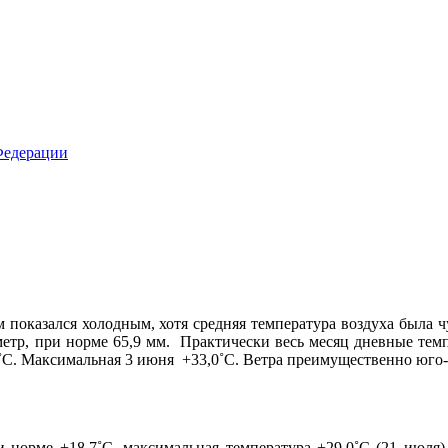
 показался холодным, хотя средняя температура воздуха была чу
етр, при норме 65,9 мм. Практически весь месяц дневные темп
3˚С. Максимальная 3 июня +33,0˚С. Ветра преимущественно юго-
и норме +18,7˚С, максимальная температура +29,0˚С (21 июля)