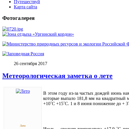
Путешествуй
Карта сайта
Фотогалерея
26 сентября 2017
Метеорологическая заметка о лете
В этом году из-за частых дождей июнь нам
которые выпало 181,8 мм на квадратный м
+10˚С +15˚С. 1 и 8 июня понижение до + 
Лето
Июль – средняя температура +17,9 ˚С пр