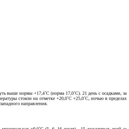
ть выше нормы +17,4˚С (норма 17,0˚С). 21 день с осадками, за
ературы стояли на отметке +20,0˚С +25,0˚С, ночью в пределах
западного направления.
, минимальная +9,0˚С (5, 6, 16 июля). 15 дождливых дней за