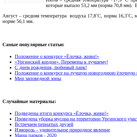
которые выпало 53,2 мм (норма 70,8 мм). 
Август
–
средняя температура воздуха 17,8˚С, норма 16,3˚С, 
норме 56,1 мм.
Самые популярные статьи:
Положение о конкурсе «Ёлочка, живи!»
«Ургинский кордон». Перемены к лучшему!
С днем рождения, любимый парк!
Положение о конкурсе на лучшую новогоднюю ёлочную и
Мир заповедной зоны
Случайные материалы:
Подведены итоги конкурса «Ёлочка, живи!»
Проведена уборка мусора на территории Ургинского учас
Встречаем пернатых друзей
Изморозь – удивительное природное явление
Марш парков - 2020