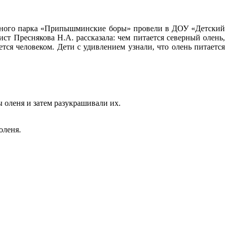
ального парка «Припышминские боры» провели в ДОУ «Детский
т Преснякова Н.А. рассказала: чем питается северный олень,
тся человеком. Дети с удивлением узнали, что олень питается
 оленя и затем разукрашивали их.
оленя.