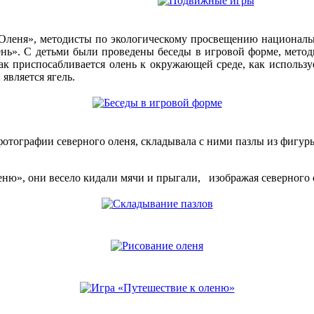
нь Оленя», методисты по экологическому просвещению национ
ь». С детьми были проведены беседы в игровой форме, методис
ак приспосабливается олень к окружающей среде, как используе
является ягель.
отографии северного оленя, складывала с ними пазлы из фигуры
ню», они весело кидали мячи и прыгали, изображая северного 