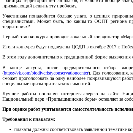
границах территории нет аншлагов, и мало кто вообще знает
призывающий решить эту проблему.
Участникам понадобится больше узнать о ценных природны
специалистами. Может быть, по каким-то ООПТ региона про
территориях?
Первый этап конкурса проводит локальный координатор «Мар
Итоги конкурса будут подведены ЦОДП в октябре 2017 г. Побе
В этом году дополнительно к традиционной форме выявления 
В конце августа, после предварительного отбора жю
(
https://vk.com/biodiveristyconservationcenter
). Для голосования, 
сможет проголосовать за одну наиболее понравившуюся рабо
специальные призы зрительских симпатий.
Лучшие работы пополнят интернет-галерею на сайте На
Национальный парк «Припышминские боры» оставляет за собой 
При оценке работ учитываются самостоятельность исполнени
Требования к плакатам:
плакаты должны соответствовать заявленной тематике ко