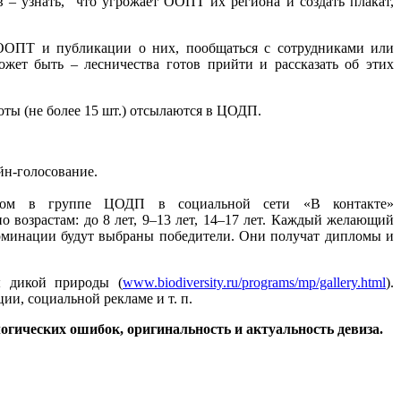
в – узнать, что угрожает ООПТ их региона и создать плакат,
 ООПТ и публикации о них, пообщаться с сотрудниками или
жет быть – лесничества готов прийти и рассказать об этих
ы (не более 15 шт.) отсылаются в ЦОДП.
йн-голосование.
льбом в группе ЦОДП в социальной сети «В контакте»
о возрастам: до 8 лет, 9–13 лет, 14–17 лет. Каждый желающий
номинации будут выбраны победители. Они получат дипломы и
ы дикой природы (
www.biodiversity.ru/programs/mp/gallery.html
).
и, социальной рекламе и т. п.
огических ошибок, оригинальность и актуальность девиза.