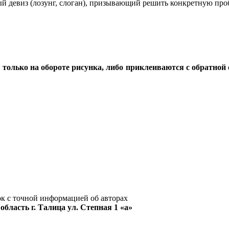
ный девиз (лозунг, слоган), призывающий решить конкретную пр
я
только на обороте
рисунка, либо приклеиваются с обратной 
к с точной информацией об авторах
бласть г. Талица ул. Степная 1 «а»