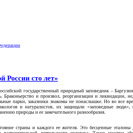
й России сто лет»
 российский государственный природный заповедник – Баргузи
. Браконьерство и произвол, реорганизации и ликвидации, не
льные парки, заказники знакомы не понаслышке. Но во все в
экологов и натуралистов, их защищали «заповедные люди», 
нению природы и ее замечательного разнообразия.
тояние страны и каждого ее жителя. Это бесценные эталоны
 разрушительной деятельности человека. Такие участки а