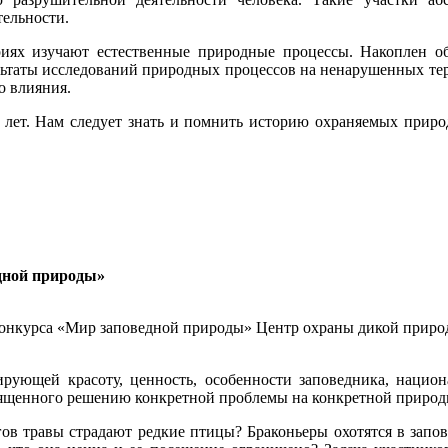
тельности.
ориях изучают естественные природные процессы. Накоплен 
ьтаты исследований природных процессов на ненарушенных тер
о влияния.
 лет. Нам следует знать и помнить историю охраняемых приро
едной природы»
конкурса «Мир заповедной природы» Центр охраны дикой приро
рирующей красоту, ценность, особенности заповедника, наци
священного решению конкретной проблемы на конкретной природ
ов травы страдают редкие птицы? Браконьеры охотятся в запо