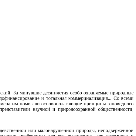
нский. За минувшие десятилетия особо охраняемые природные
дофинансирование и тотальная коммерциализация... Со всеми
ремена им помогали основополагающие принципы заповедного
представители научной и природоохранной общественности,
 девственной или малонарушенной природы, неподверженной
бсолютно необходимы для его выживания, для разумного и