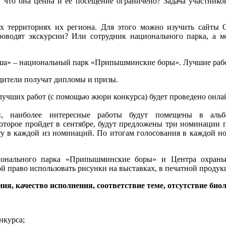
, что она ценна и ее посещение ограничено? Задача участнико
х территориях их региона. Для этого можно изучить сайты
водят экскурсии? Или сотрудник национального парка, а мо
ша» – национальный парк «Припышминские боры». Лучшие работ
дители получат дипломы и призы.
лучших работ (с помощью жюри конкурса) будет проведено онла
ри, наиболее интересные работы будут помещены в а
которое пройдет в сентябре, будут предложены три номинации п
ту в каждой из номинаций. По итогам голосования в каждой 
ционального парка «Припышминские боры» и Центра охран
право использовать рисунки на выставках, в печатной продукци
я, качество исполнения, соответствие теме, отсутствие биол
нкурса;