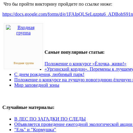
Что бы пройти викторину пройдите по ссылке ниже:
https://docs.google.com/forms/d/e/1FAIpQLSeLqzptu6_ADBo
Самые популярные статьи:
Положение о конкурсе «Ёлочка, живи!»
Входная группа
«Ургинский кордон». Перемены к лучшему
С днем рождения, любимый парк!
Положение о конкурсе на лучшую новогоднюю ёлочную и
Мир заповедной зоны
Случайные материалы:
В ЛЕС ПО ЗАГАДКИ ПО СЛЕДЫ
Объявляется проведение ежегодной экологической акци
"Ель" и "Кормушка"