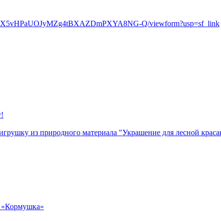
bS91nX5vHPaUOJyMZg4tBXAZDmPXYA8NG-Q/viewform?usp=sf_link
!
грушку из природного материала "Украшение для лесной крас
и «Кормушка»